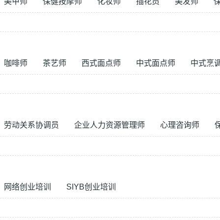
美甲师
保健按摩师
化妆师
插花员
美发师
咖啡师
茶艺师
西式面点师
中式面点师
中式烹
劳动关系协调员
企业人力资源管理师
心理咨询师
网络创业培训
SIYB创业培训