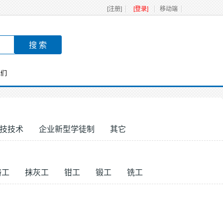
[注册]
[登录]
移动端
我们
技技术
企业新型学徒制
其它
铸工
抹灰工
钳工
锻工
铣工