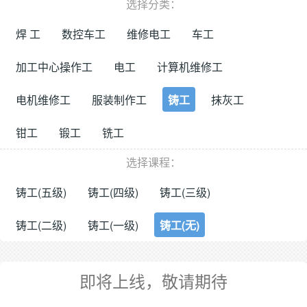
选择分类：
焊 工
数控车工
维修电工
车工
加工中心操作工
电工
计算机维修工
电机维修工
服装制作工
铸工
抹灰工
钳工
锻工
铣工
选择课程：
铸工(五级)
铸工(四级)
铸工(三级)
铸工(二级)
铸工(一级)
铸工(无)
即将上线，敬请期待