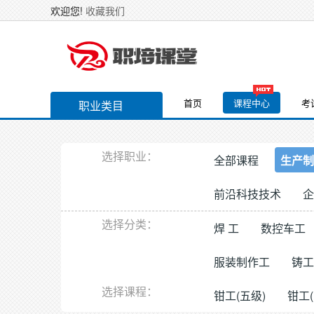
欢迎您!
收藏我们
首页
课程中心
考
职业类目
选择职业：
全部课程
生产制
前沿科技技术
企
选择分类：
焊 工
数控车工
服装制作工
铸工
选择课程：
钳工(五级)
钳工(