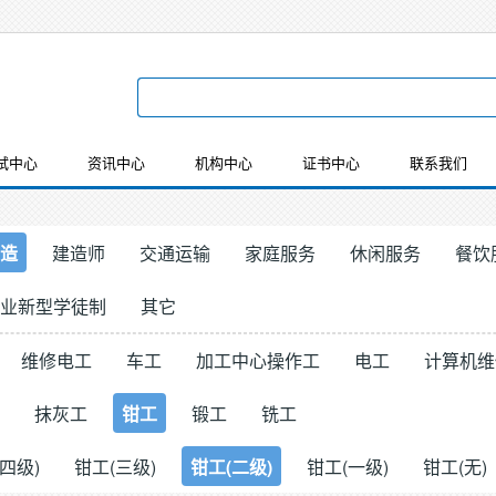
试中心
资讯中心
机构中心
证书中心
联系我们
造
建造师
交通运输
家庭服务
休闲服务
餐饮
业新型学徒制
其它
维修电工
车工
加工中心操作工
电工
计算机维
抹灰工
钳工
锻工
铣工
四级)
钳工(三级)
钳工(二级)
钳工(一级)
钳工(无)