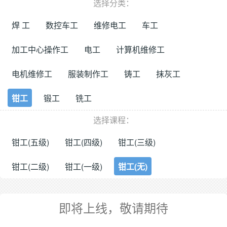
选择分类：
焊 工
数控车工
维修电工
车工
加工中心操作工
电工
计算机维修工
电机维修工
服装制作工
铸工
抹灰工
钳工
锻工
铣工
选择课程：
钳工(五级)
钳工(四级)
钳工(三级)
钳工(二级)
钳工(一级)
钳工(无)
即将上线，敬请期待