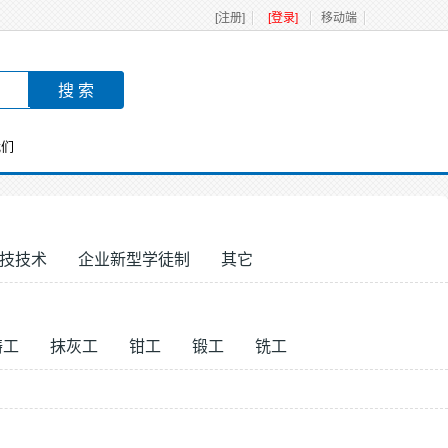
[注册]
[登录]
移动端
我们
技技术
企业新型学徒制
其它
铸工
抹灰工
钳工
锻工
铣工