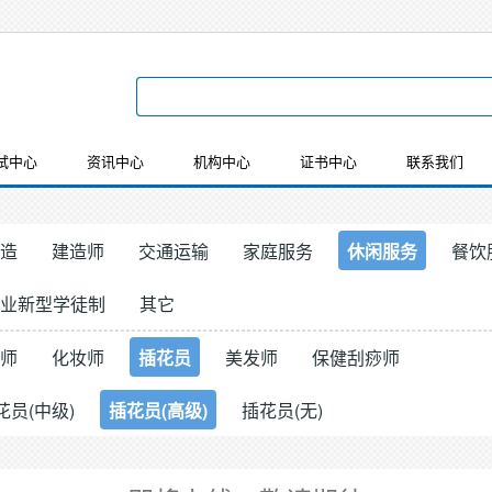
试中心
资讯中心
机构中心
证书中心
联系我们
造
建造师
交通运输
家庭服务
休闲服务
餐饮
业新型学徒制
其它
师
化妆师
插花员
美发师
保健刮痧师
花员(中级)
插花员(高级)
插花员(无)